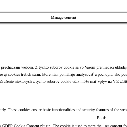
Manage consent
i prechádzaní webom. Z týchto súborov cookie sa vo Vašom prehliadači ukladajú
e aj cookies tretích strán, ktoré nám pomáhajú analyzovať a pochopiť, ako po
. Zrušenie niektorých z týchto súborov cookie však môže mať vplyv na Váš zážit
erly. These cookies ensure basic functionalities and security features of the we
Popis
by GDPR Cookie Consent plugin. The cookie is used to store the user consent for