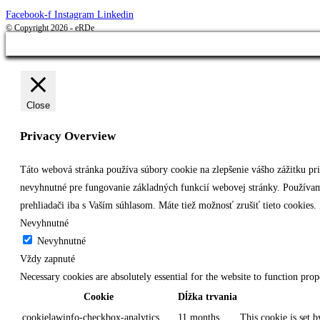
Facebook-f
Instagram
Linkedin
© Copyright 2026 - eRDe
Close
Privacy Overview
Táto webová stránka používa súbory cookie na zlepšenie vášho zážitku pr
nevyhnutné pre fungovanie základných funkcií webovej stránky. Používam
prehliadači iba s Vaším súhlasom. Máte tiež možnosť zrušiť tieto cookies
Nevyhnutné
Nevyhnutné
Vždy zapnuté
Necessary cookies are absolutely essential for the website to function prop
Cookie
Dĺžka trvania
cookielawinfo-checkbox-analytics
11 months
This cookie is set 