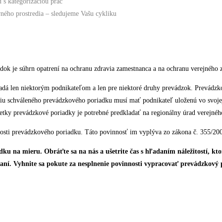
 s kategorizáciou prác
ného prostredia – sledujeme Vašu cykliku
ok je súhrn opatrení na ochranu zdravia zamestnanca a na ochranu verejného z
dá len niektorým podnikateľom a len pre niektoré druhy prevádzok. Prevádzko
iu schváleného prevádzkového poriadku musí mať podnikateľ uloženú vo svojej
šetky prevádzkové poriadky je potrebné predkladať na regionálny úrad verejnéh
osti prevádzkového poriadku. Táto povinnosť im vyplýva zo zákona č. 355/200
a mieru. Obráťte sa na nás a ušetrite čas s hľadaním náležitostí, kto
aní. Vyhnite sa pokute za nesplnenie povinnosti vypracovať prevádzkový 