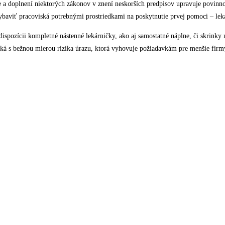
e a doplnení niektorých zákonov v znení neskorších predpisov upravuje povinn
vybaviť pracoviská potrebnými prostriedkami na poskytnutie prvej pomoci – le
pozícii kompletné nástenné lekárničky, ako aj samostatné náplne, či skrinky 
ká s bežnou mierou rizika úrazu, ktorá vyhovuje požiadavkám pre menšie firmy