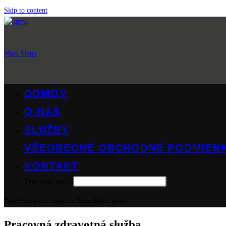
Skip to content
Main Menu
DOMOV
O NÁS
SLUŽBY
VŠEOBECNÉ OBCHODNÉ PODMIEN
KONTAKT
Type your search
Press Escape to close the Main Menu panel
Pracovná zdravotná služba