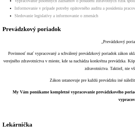
Vypracovanie písomných záznamov o posúdení zdravotných rizík spolu
Informovanie v prípade potreby opätovného auditu a posúdenia pracov
Sledovanie legislatívy a informovanie o zmenách
Prevádzkový poriadok
„Prevádzkový poriad
Povinnosť mať vypracovaný a schválený prevádzkový poriadok zákon ukla
verejného zdravotníctva v mieste, kde sa nachádza konkrétna prevádzka. Kóp
zdravotníctva. Taktiež, nie v
Zákon ustanovuje pre každú prevádzku iné náležit
My Vám ponúkame kompletné vypracovanie prevádzkového poriadku n
vypracov
Lekárnička