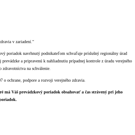
dravia v zariadení.“
vý poriadok navrhnutý podnikateľom schvaľuje príslušný regionálny úrad
 prevádzke a pripravenú k nahliadnutiu prípadnej kontrole z úradu verejného
o zdravotníctva na schválenie.
7 o ochrane, podpore a rozvoji verejného zdravia.
ré má Váš prevádzkový poriadok obsahovať a čas strávený pri jeho
poriadok.